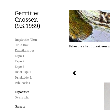
Gerrit w
Cnossen
(9.5.1959)
Inspiratie / Zon
Uit Je Dak ..
Beheer je site
of
maak een gr
Kunstkaartjes
Expo 1
Expo 2
Expo 3
Drieluikje 1
Drieluikje 2.
Publicaties
Exposities
Overzicht
Galerie