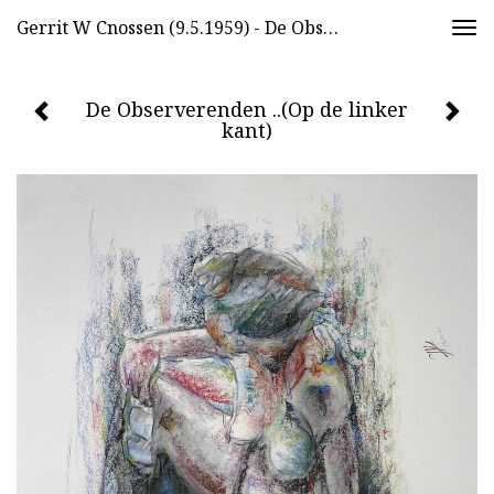
Gerrit W Cnossen (9.5.1959) - De Observerenden ..(Op De Linker Kant)
Togg
navi
De Observerenden ..(Op de linker
kant)