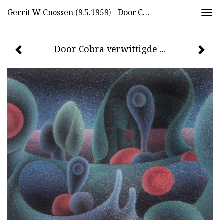
Gerrit W Cnossen (9.5.1959) - Door Cobra Verwittigde ...
Togg
navi
Door Cobra verwittigde ...