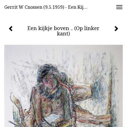
Gerrit W Cnossen (9.5.1959) - Een Kijkje Boven .. (Op Linker Kant)
Togg
navi
Een kijkje boven .. (Op linker
kant)