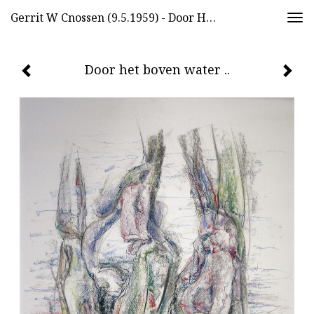
Gerrit W Cnossen (9.5.1959) - Door Het Boven Water ..
Togg
navi
Door het boven water ..