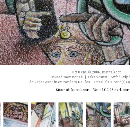
0 x 0 cm, © 2006, niet te koop
Tweedimensionaal | Tekenkunst | Stift / Krijt /
.. de Vrije Geest in en rondom De Fles .. Totaal als 'Grond(s)La
Stuur als kunstkaart
Vanaf € 2,95 excl. por