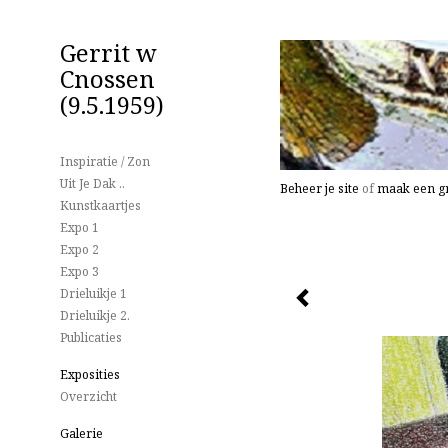
Gerrit w
Cnossen
(9.5.1959)
Inspiratie / Zon
Uit Je Dak ..
Beheer je site
of
maak een gr
Kunstkaartjes
Expo 1
Expo 2
Expo 3
Drieluikje 1
Drieluikje 2.
Publicaties
Exposities
Overzicht
Galerie