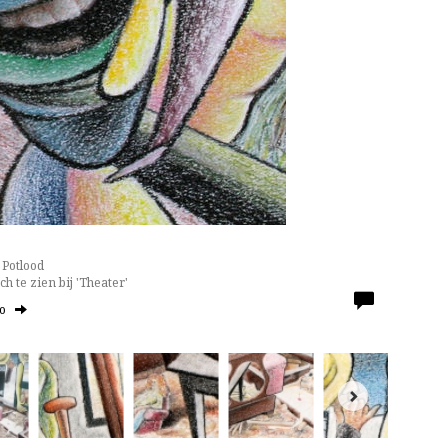
 Potlood
ch te zien bij 'Theater'
to