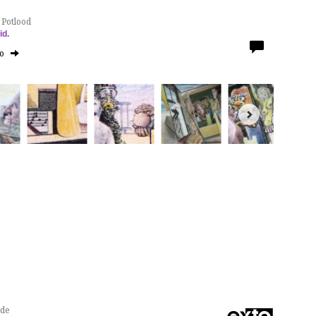
 Potlood
id.
to
nde