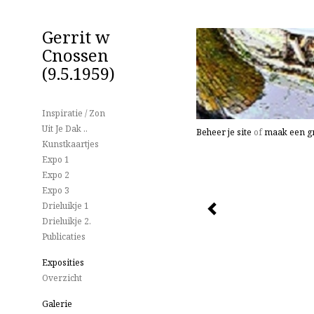
Gerrit w
Cnossen
(9.5.1959)
Inspiratie / Zon
Uit Je Dak ..
Beheer je site
of
maak een gr
Kunstkaartjes
Expo 1
Expo 2
Expo 3
Drieluikje 1
Drieluikje 2.
Publicaties
Exposities
Overzicht
Galerie