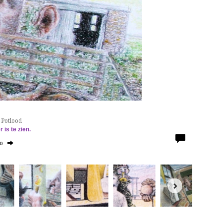
 Potlood
r is te zien.
to