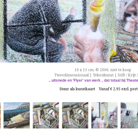
10 x 15 cm, © 2006, niet te koop
Tweedimensionaal | Tekenkunst | Stift / Krijt /
.. uitsnede en 'Flyer' van werk .. dat totaal bij Theate
Stuur als kunstkaart
Vanaf € 2,95 excl. por