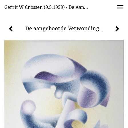
Gerrit W Cnossen (9.5.1959) - De Aangeboorde Verwonding ..
Togg
navi
De aangeboorde Verwonding ..