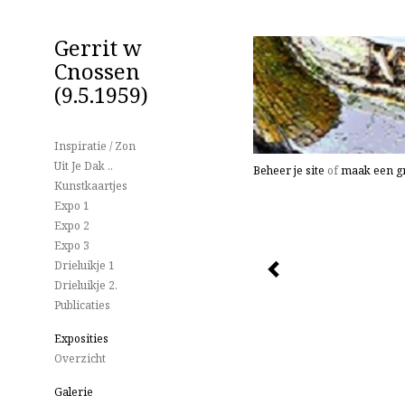
Gerrit w
Cnossen
(9.5.1959)
Inspiratie / Zon
Uit Je Dak ..
Beheer je site
of
maak een gr
Kunstkaartjes
Expo 1
Expo 2
Expo 3
Drieluikje 1
Drieluikje 2.
Publicaties
Exposities
Overzicht
Galerie