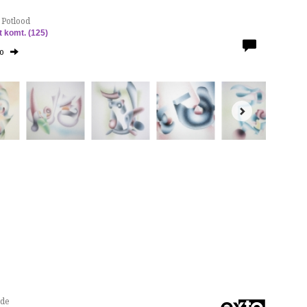
 Potlood
 komt. (125)
to
nde