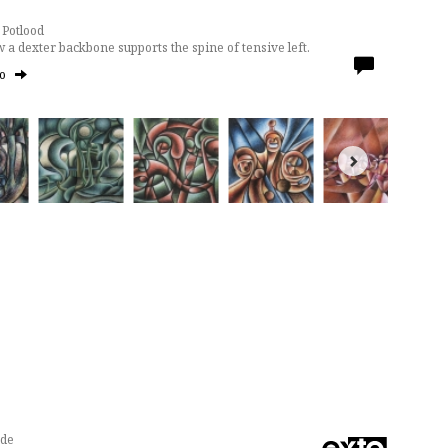
 Potlood
 dexter backbone supports the spine of tensive left.
to
nde