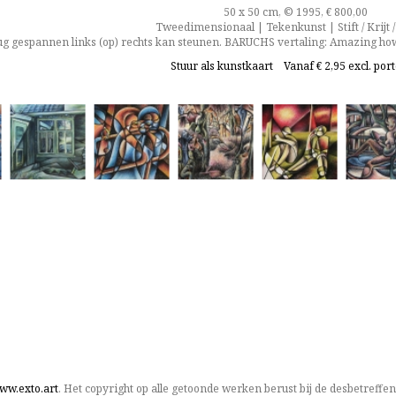
50 x 50 cm, © 1995, € 800,00
Tweedimensionaal | Tekenkunst | Stift / Krijt /
g gespannen links (op) rechts kan steunen. BARUCHS vertaling: Amazing how a
Stuur als kunstkaart
Vanaf € 2,95 excl. por
ww.exto.art
. Het copyright op alle getoonde werken berust bij de desbetreffe