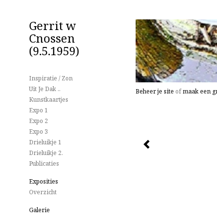
Gerrit w
Cnossen
(9.5.1959)
Inspiratie / Zon
Uit Je Dak ..
Beheer je site
of
maak een gr
Kunstkaartjes
Expo 1
Expo 2
Expo 3
Drieluikje 1
Drieluikje 2.
Publicaties
Exposities
Overzicht
Galerie