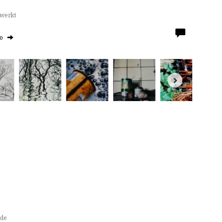
ewerkt
to
nde