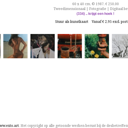
60 x 40 cm, © 1987, € 250,00
Tweedimensionaal | Fotografie | Digitaal b
(334)
.. krijgt een hoek !
Stuur als kunstkaart
Vanaf € 2,95 excl. por
ww.exto.art
. Het copyright op alle getoonde werken berust bij de desbetreffe