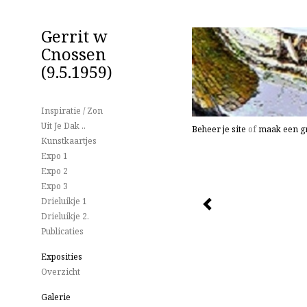
Gerrit w
Cnossen
(9.5.1959)
Inspiratie / Zon
Uit Je Dak ..
Beheer je site
of
maak een gr
Kunstkaartjes
Expo 1
Expo 2
Expo 3
Drieluikje 1
Drieluikje 2.
Publicaties
Exposities
Overzicht
Galerie