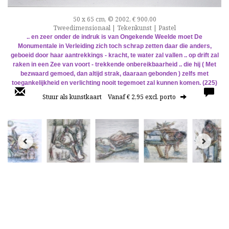
50 x 65 cm, © 2002, € 900,00
Tweedimensionaal | Tekenkunst | Pastel
.. en zeer onder de indruk is van Ongekende Weelde moet De
Monumentale in Verleiding zich toch schrap zetten daar die anders,
geboeid door haar aantrekkings - kracht, te water zal vallen .. op drift zal
raken in een Zee van voort - trekkende onbereikbaarheid .. die hij ( Met
bezwaard gemoed, dan altijd strak, daaraan gebonden ) zelfs met
toegankelijkheid en verlichting nooit tegemoet zal kunnen komen. (225)
Stuur als kunstkaart
Vanaf € 2,95 excl. porto