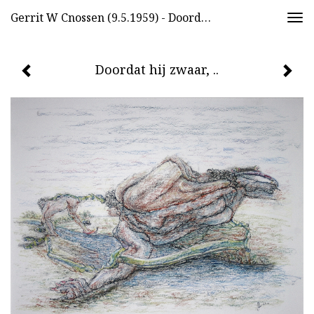
Gerrit W Cnossen (9.5.1959) - Doordat Hij Zwaar, ..
Togg
navi
Doordat hij zwaar, ..