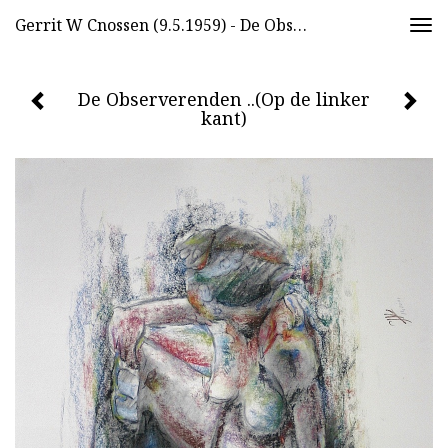
Gerrit W Cnossen (9.5.1959) - De Observerenden ..(Op De Linker Kant)
Togg
navi
De Observerenden ..(Op de linker
kant)