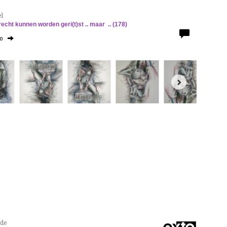
l
recht kunnen worden geri(t)st .. maar .. (178)
to
nde