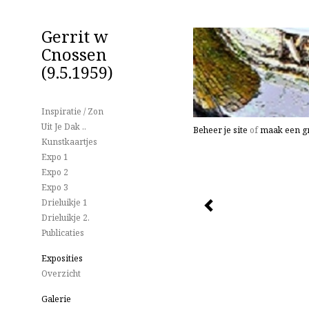
Gerrit w
Cnossen
(9.5.1959)
Inspiratie / Zon
Uit Je Dak ..
Beheer je site
of
maak een gr
Kunstkaartjes
Expo 1
Expo 2
Expo 3
Drieluikje 1
Drieluikje 2.
Publicaties
Exposities
Overzicht
Galerie