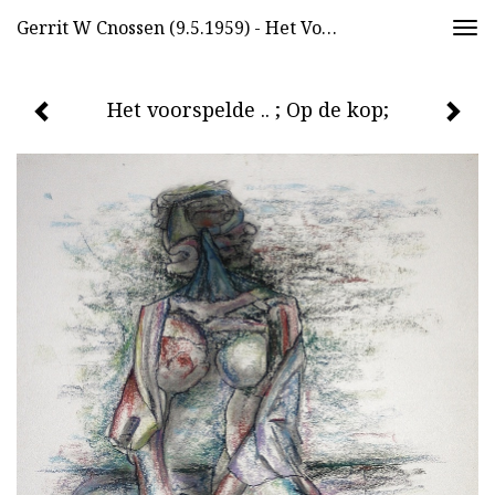
Gerrit W Cnossen (9.5.1959) - Het Voorspelde .. ; Op De Kop;
Togg
navi
Het voorspelde .. ; Op de kop;