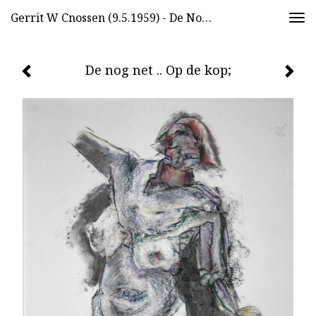
Gerrit W Cnossen (9.5.1959) - De Nog Net .. Op De Kop;
Togg
navi
De nog net .. Op de kop;