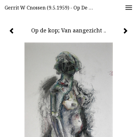
Gerrit W Cnossen (9.5.1959) - Op De Kop; Van Aangezicht ..
Togg
navi
Op de kop; Van aangezicht ..