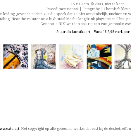
15 x 10 cm, © 2003, niet te koop
Tweedimensionaal | Fotografie | Chemisch kleur
n leiding-gevende oudste zus die speelt dat ze niet ontvankelijk, nuchter en va
taling: Near the counter on a high stool Macha longdrink plays the cool but: p
'Generatie NIX' worden ook repro's van gemaakt: w
Stuur als kunstkaart
Vanaf € 2,95 excl. por
ww.exto.art
. Het copyright op alle getoonde werken berust bij de desbetreffe