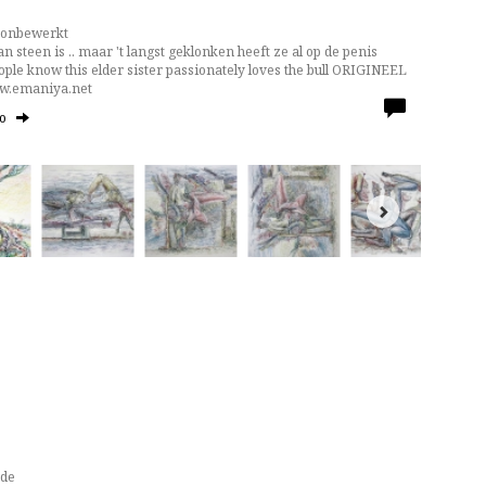
 onbewerkt
n steen is .. maar 't langst geklonken heeft ze al op de penis
eople know this elder sister passionately loves the bull ORIGINEEL
ww.emaniya.net
to
nde