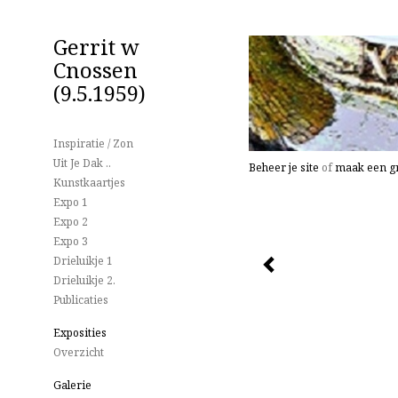
Gerrit w
Cnossen
(9.5.1959)
Inspiratie / Zon
Uit Je Dak ..
Beheer je site
of
maak een gr
Kunstkaartjes
Expo 1
Expo 2
Expo 3
Drieluikje 1
Drieluikje 2.
Publicaties
Exposities
Overzicht
Galerie