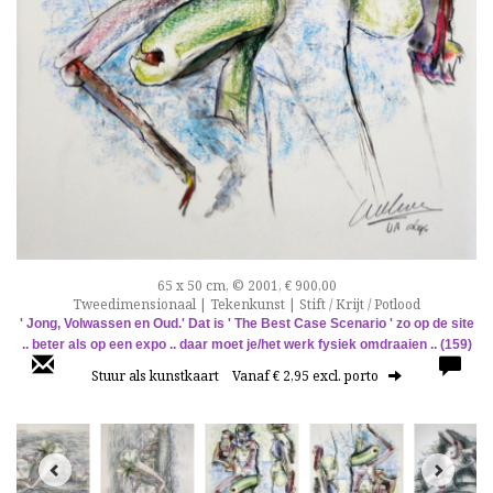
65 x 50 cm, © 2001, € 900,00
Tweedimensionaal | Tekenkunst | Stift / Krijt / Potlood
' Jong, Volwassen en Oud.'
Dat is ' The Best Case Scenario ' zo op de site
.. beter als op een expo .. daar moet je/het werk fysiek omdraaien ..
(159)
Stuur als kunstkaart
Vanaf € 2,95 excl. porto