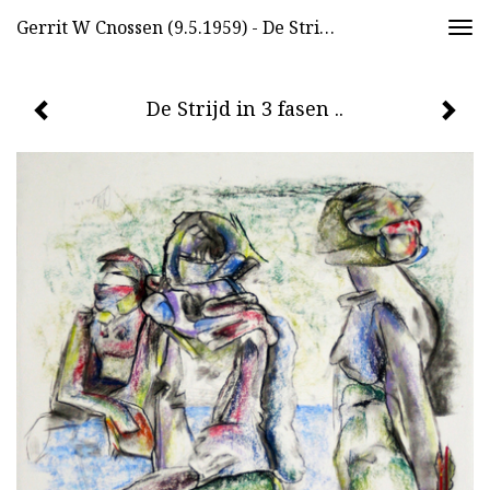
Gerrit W Cnossen (9.5.1959) - De Strijd In 3 Fasen ..
Togg
navi
De Strijd in 3 fasen ..