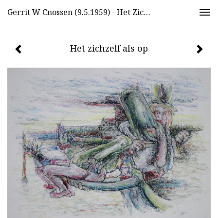
Gerrit W Cnossen (9.5.1959) - Het Zichzelf Als Op
Togg
navi
Het zichzelf als op