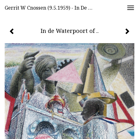
Gerrit W Cnossen (9.5.1959) - In De Waterpoort Of ..
Togg
navi
In de Waterpoort of ..