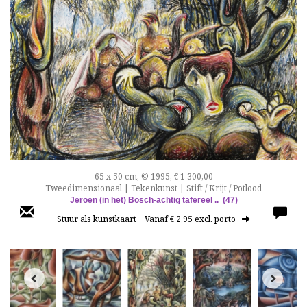
65 x 50 cm, © 1995, € 1 300,00
Tweedimensionaal | Tekenkunst | Stift / Krijt / Potlood
Jeroen (in het) Bosch-achtig tafereel .. (47)
Stuur als kunstkaart
Vanaf € 2,95 excl. porto