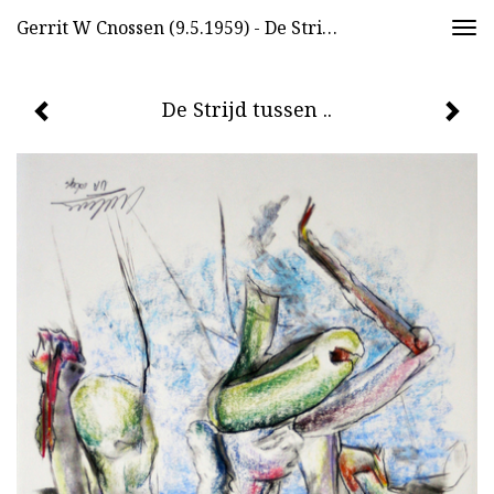
Gerrit W Cnossen (9.5.1959) - De Strijd Tussen ..
Togg
navi
De Strijd tussen ..