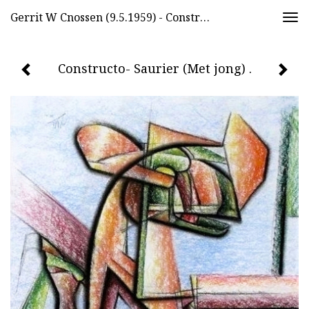
Gerrit W Cnossen (9.5.1959) - Constructo- Saurier (Met Jong) .
Togg
navi
Constructo- Saurier (Met jong) .