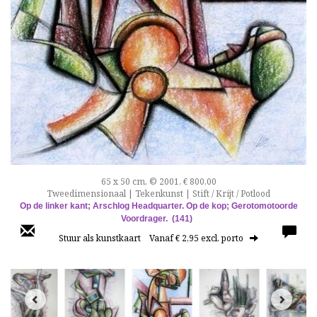
65 x 50 cm, © 2001, € 800,00
Tweedimensionaal | Tekenkunst | Stift / Krijt / Potlood
Op de linker kant; Arschlog Headquarter.
Op de kop; Gerotomotoorde
Voordrager. (141)
Stuur als kunstkaart
Vanaf € 2,95 excl. porto