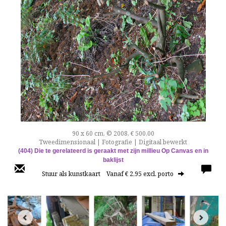
90 x 60 cm, © 2008, € 500,00
Tweedimensionaal | Fotografie | Digitaal bewerkt
(404)
Die te gerelateerd is geraakt met zijn millieu
Op Canvas en in
baklijst
Stuur als kunstkaart
Vanaf € 2,95 excl. porto