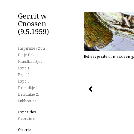
Gerrit w
Cnossen
(9.5.1959)
Inspiratie / Zon
Uit Je Dak ..
Beheer je site
of
maak een gr
Kunstkaartjes
Expo 1
Expo 2
Expo 3
Drieluikje 1
Drieluikje 2.
Publicaties
Exposities
Overzicht
Galerie