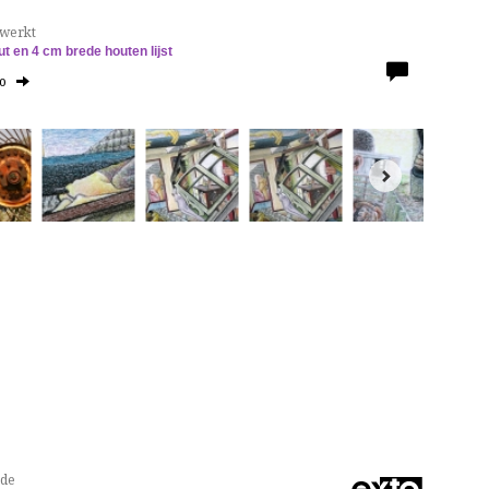
ewerkt
ut en
4 cm brede houten lijst
to
nde