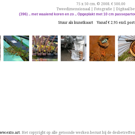
75 x 50 cm, © 2008, € 500,00
Tweedimensionaal | Fotografie | Digitaal b
(396)
.. met waaiend koren en zo ..
Opgeplakt
met 10 cm passeparto
Stuur als kunstkaart
Vanaf € 2,95 excl. por
ww.exto.art
. Het copyright op alle getoonde werken berust bij de desbetreffe