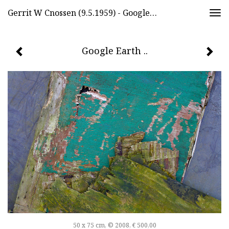
Gerrit W Cnossen (9.5.1959) - Google Earth ..
Togg
navi
Google Earth ..
50 x 75 cm, © 2008, € 500,00