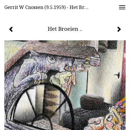
Gerrit W Cnossen (9.5.1959) - Het Broeien ..
Togg
navi
Het Broeien ..