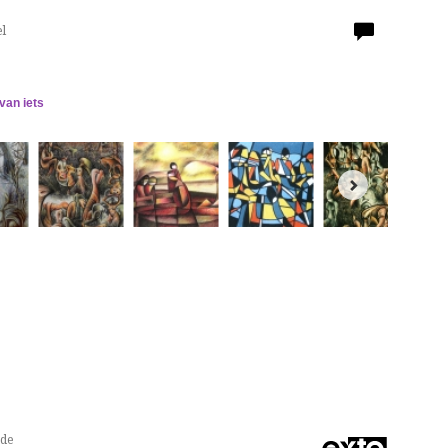
l
 van iets
nde