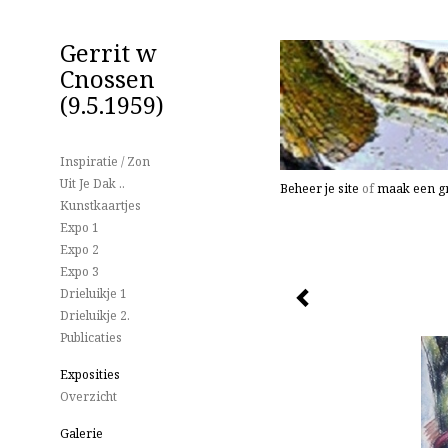
Gerrit w
Cnossen
(9.5.1959)
Inspiratie / Zon
Uit Je Dak ..
Beheer je site
of
maak een gr
Kunstkaartjes
Expo 1
Expo 2
Expo 3
Drieluikje 1
Drieluikje 2.
Publicaties
Exposities
Overzicht
Galerie